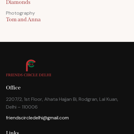
Diamonds
Photography
Tom and Anna
Office
2207/2, 1st Floor, Ahata Hajjan Bi, Rodgran, Lal Kuan,
Delhi – 110006
friendscircledelhi@gmail.com
Links