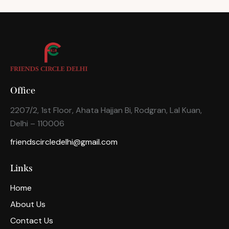
Office
2207/2, 1st Floor, Ahata Hajjan Bi, Rodgran, Lal Kuan,
Delhi – 110006
friendscircledelhi@gmail.com
Links
Home
About Us
Contact Us