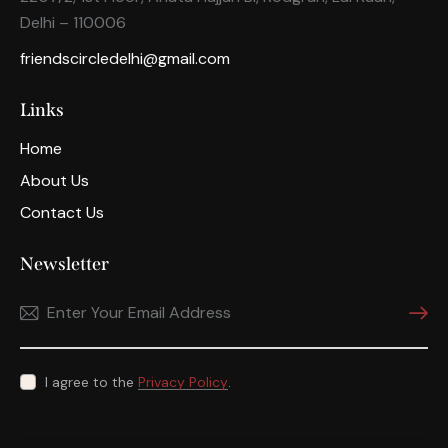
n
Delhi – 110006
friendscircledelhi@gmail.com
Links
Home
About Us
Contact Us
Newsletter
Subscri
I agree to the
Privacy Policy
.